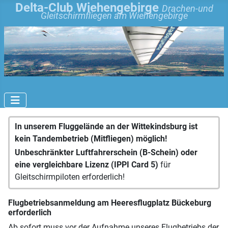
Delta-Club Wiehengebirge
Drachen-und
Gleitschirmfliegen am Wiehengebirge
In unserem Fluggelände an der Wittekindsburg ist
kein Tandembetrieb (Mitfliegen) möglich!
Unbeschränkter Luftfahrerschein (B-Schein) oder
eine vergleichbare Lizenz (IPPI Card 5)
für
Gleitschirmpiloten erforderlich!
Flugbetriebsanmeldung am Heeresflugplatz Bückeburg
erforderlich
Ab sofort muss vor der Aufnahme unseres Flugbetriebs der