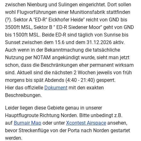
zwischen Nienburg und Sulingen eingerichtet. Dort sollen
wohl Flugvorführungen einer Munitionsfabrik stattfinden
(?). Sektor A "ED-R" Eickhofer Heide" reicht von GND bis
3500ft MSL, Sektor B " ED-R Siedener Moor" geht von GND
bis 1500ft MSL. Beide ED-R sind täglich von Sunrise bis
Sunset zwischen dem 15.6 und dem 31.12.2026 aktiv.
Auch wenn in der Bekanntmachung die tatsächliche
Nutzung per NOTAM angekündigt wurde, sieht man jetzt
schon, dass die Beschränkungen eher permanent wirksam
sind. Aktuell sind die nächsten 2 Wochen jeweils von früh
morgens bis spät Abdends (4:40 - 21:40) gesperrt.
Hier das offizielle
Dokument
mit den exakten
Beschreibungen.
Leider liegen diese Gebiete genau in unserer
Hauptflugroute Richtung Norden. Bitte unbedingt z.B.
auf
Burnair Map
oder unter
Xcontest Airspace
ansehen,
bevor Streckenflüge von der Porta nach Norden gestartet
werden.