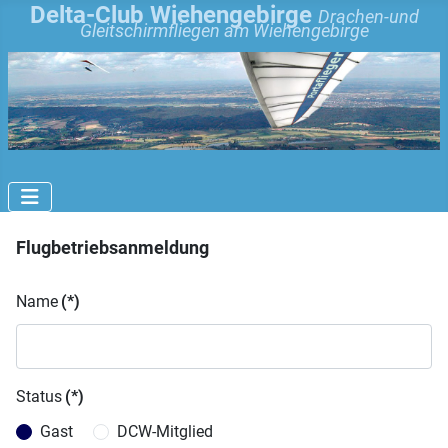
Delta-Club Wiehengebirge
Drachen-und
Gleitschirmfliegen am Wiehengebirge
Flugbetriebsanmeldung
Name
(*)
Status
(*)
Gast
DCW-Mitglied