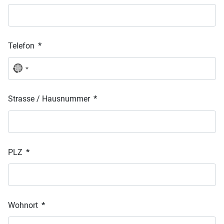
Telefon
*
No
country
selected
Strasse / Hausnummer
*
PLZ
*
Wohnort
*